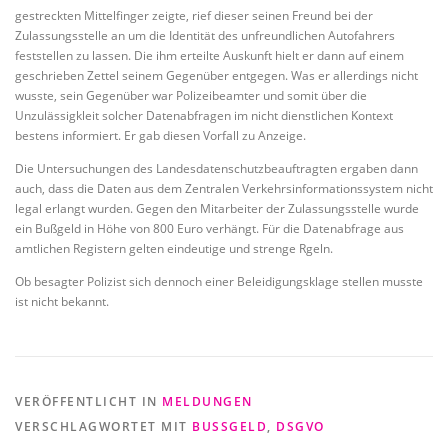
gestreckten Mittelfinger zeigte, rief dieser seinen Freund bei der
Zulassungsstelle an um die Identität des unfreundlichen Autofahrers
feststellen zu lassen. Die ihm erteilte Auskunft hielt er dann auf einem
geschrieben Zettel seinem Gegenüber entgegen. Was er allerdings nicht
wusste, sein Gegenüber war Polizeibeamter und somit über die
Unzulässigkleit solcher Datenabfragen im nicht dienstlichen Kontext
bestens informiert. Er gab diesen Vorfall zu Anzeige.
Die Untersuchungen des Landesdatenschutzbeauftragten ergaben dann
auch, dass die Daten aus dem Zentralen Verkehrsinformationssystem nicht
legal erlangt wurden. Gegen den Mitarbeiter der Zulassungsstelle wurde
ein Bußgeld in Höhe von 800 Euro verhängt. Für die Datenabfrage aus
amtlichen Registern gelten eindeutige und strenge Rgeln.
Ob besagter Polizist sich dennoch einer Beleidigungsklage stellen musste
ist nicht bekannt.
VERÖFFENTLICHT IN
MELDUNGEN
VERSCHLAGWORTET MIT
BUSSGELD
,
DSGVO