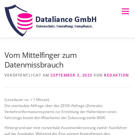
Zum
Inhalt
Menü
springen
HOME
ÜBER UNS
LEISTUNGEN
NEWS
Vom Mittelfinger zum
Datenmissbrauch
FAQ
RECHTLICHES
MELDUNG (HINSCHG)
VERÖFFENTLICHT AM
SEPTEMBER 3, 2025
VON
REDAKTION
(Lesedauer ca.
< 1
Minute)
Die unerlaubte Abfrage über das ZEVIS-Abfrage (Zentrales
Verkehrsinformationssystem) zur Ermittlung der Halterdaten eines
Fahrzeugs kostet den Mitarbeiter der Zulassungsstelle 800€.
Hintergrund war eine nonverbale Auseinandersetzung zweier Autofahrer
auf der Autobahn. Während der Eine seinem Kontrahenten den