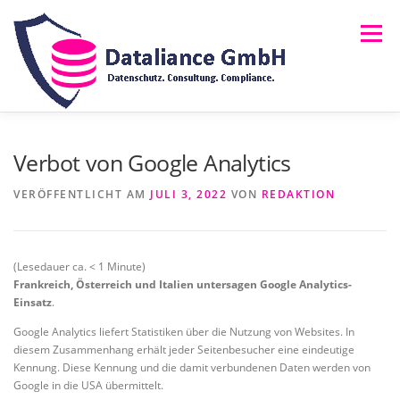
Zum
Inhalt
Menü
springen
HOME
ÜBER UNS
LEISTUNGEN
NEWS
Verbot von Google Analytics
VERÖFFENTLICHT AM
JULI 3, 2022
VON
REDAKTION
FAQ
RECHTLICHES
MELDUNG (HINSCHG)
(Lesedauer ca.
< 1
Minute)
Frankreich, Österreich und Italien untersagen Google Analytics-
Einsatz
.
Google Analytics liefert Statistiken über die Nutzung von Websites. In
diesem Zusammenhang erhält jeder Seitenbesucher eine eindeutige
Kennung. Diese Kennung und die damit verbundenen Daten werden von
Google in die USA übermittelt.