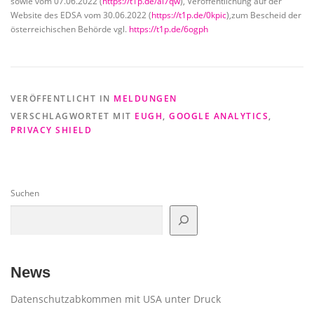
sowie vom 07.06.2022 (
https://t1p.de/al7qw
), Veröffentlichung auf der
Website des EDSA vom 30.06.2022 (
https://t1p.de/0kpic
),zum Bescheid der
österreichischen Behörde vgl.
https://t1p.de/6ogph
VERÖFFENTLICHT IN
MELDUNGEN
VERSCHLAGWORTET MIT
EUGH
,
GOOGLE ANALYTICS
,
PRIVACY SHIELD
Suchen
News
Datenschutzabkommen mit USA unter Druck