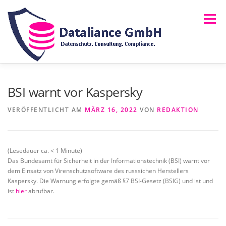
Zum
Inhalt
Menü
springen
HOME
ÜBER UNS
LEISTUNGEN
NEWS
BSI warnt vor Kaspersky
VERÖFFENTLICHT AM
MÄRZ 16, 2022
VON
REDAKTION
FAQ
RECHTLICHES
MELDUNG (HINSCHG)
(Lesedauer ca.
< 1
Minute)
Das Bundesamt für Sicherheit in der Informationstechnik (BSI) warnt vor
dem Einsatz von Virenschutzsoftware des russsichen Herstellers
Kaspersky. Die Warnung erfolgte gemäß §7 BSI-Gesetz (BSIG) und ist und
ist
hier
abrufbar.