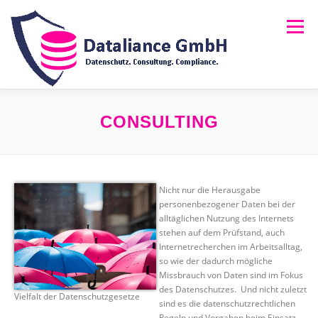
Zum
Inhalt
Menü
springen
HOME
ÜBER UNS
LEISTUNGEN
NEWS
CONSULTING
FAQ
RECHTLICHES
MELDUNG (HINSCHG)
Nicht nur die Herausgabe
personenbezogener Daten bei der
alltäglichen Nutzung des Internets
stehen auf dem Prüfstand, auch
Internetrecherchen im Arbeitsalltag,
so wie der dadurch mögliche
Missbrauch von Daten sind im Fokus
des Datenschutzes. Und nicht zuletzt
Vielfalt der Datenschutzgesetze
sind es die datenschutzrechtlichen
Regeln und Vorgaben beim Einsatz