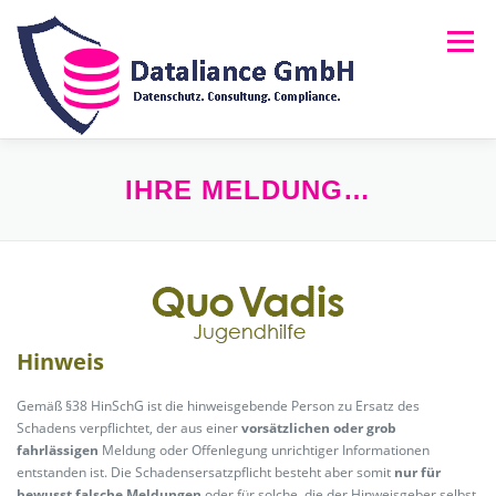
Zum
Inhalt
Menü
springen
HOME
ÜBER UNS
LEISTUNGEN
NEWS
IHRE MELDUNG…
FAQ
RECHTLICHES
MELDUNG (HINSCHG)
Hinweis
Gemäß §38 HinSchG ist die hinweisgebende Person zu Ersatz des
Schadens verpflichtet, der aus einer
vorsätzlichen oder grob
fahrlässigen
Meldung oder Offenlegung unrichtiger Informationen
entstanden ist. Die Schadensersatzpflicht besteht aber somit
nur für
bewusst falsche Meldungen
oder für solche, die der Hinweisgeber selbst